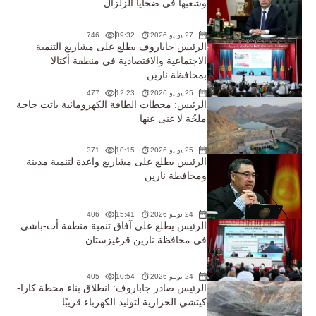
وشعبها في ضحايا الزلزال
27 يونيو 2026
09:32
746
الرئيس جاباروف يطلع على مشاريع التنمية
الاجتماعية والاقتصادية في منطقة أكتالا
بمحافظة نارين
25 يونيو 2026
12:23
477
الرئيس: محطات الطاقة الكهرومائية باتت حاجة
ملحّة لا غنى عنها
25 يونيو 2026
10:15
371
الرئيس يطلع على مشاريع واعدة لتنمية مدينة
ومحافظة نارين
24 يونيو 2026
15:41
406
الرئيس يطلع على آفاق تنمية منطقة أت-باشي
في محافظة نارين قرغيزستان
24 يونيو 2026
10:54
405
الرئيس صادر جاباروف: انطلاق بناء محطة كارا-
كيتشي الحرارية لتوليد الكهرباء قريبًا