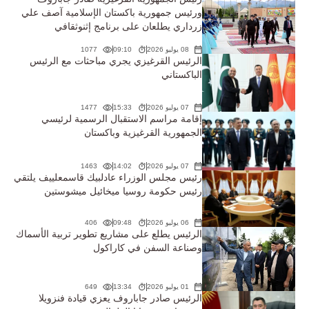
ورئيس جمهورية باكستان الإسلامية آصف علي
زرداري يطلعان على برنامج إثنوثقافي
08 يوليو 2026
09:10
1077
الرئيس القرغيزي يجري مباحثات مع الرئيس
الباكستاني
07 يوليو 2026
15:33
1477
إقامة مراسم الاستقبال الرسمية لرئيسي
الجمهورية القرغيزية وباكستان
07 يوليو 2026
14:02
1463
رئيس مجلس الوزراء عادلبيك قاسمعلييف يلتقي
رئيس حكومة روسيا ميخائيل ميشوستين
06 يوليو 2026
09:48
406
الرئيس يطلع على مشاريع تطوير تربية الأسماك
وصناعة السفن في كاراكول
01 يوليو 2026
13:34
649
الرئيس صادر جاباروف يعزي قيادة فنزويلا