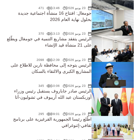
23 يونيو 2026
13:46
471
جومغال: افتتاح 16 منشأة اجتماعية جديدة
بحلول نهاية العام 2026
23 يونيو 2026
13:13
370
الرئيس يتفقد مشاريع التنمية في جومغال ويطّلع
على 21 منشأة قيد الإنشاء
23 يونيو 2026
12:39
2098
الرئيس يتوجه إلى محافظة نارين للاطلاع على
المشاريع الكبرى والالتقاء بالسكان
23 يونيو 2026
10:06
345
الرئيس صادر جاباروف يستقبل رئيس وزراء
أوزبكستان عبد الله أريبوف في تشولبون-آتا
23 يونيو 2026
09:01
295
اطّلع رئيسا الجمهورية القرغيزية على برنامج
ثقافي-إثنوغرافي