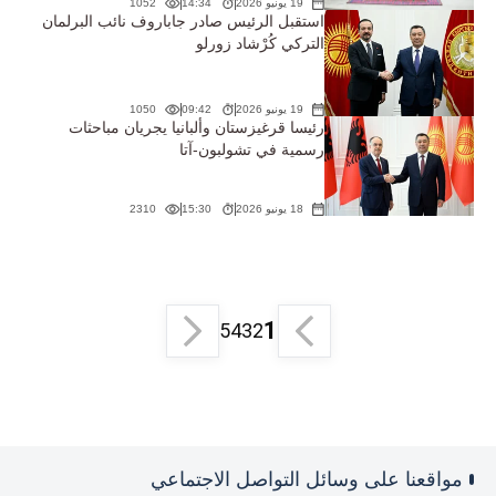
19 يونيو 2026
14:34
1052
استقبل الرئيس صادر جاباروف نائب البرلمان
التركي كُرْشاد زورلو
19 يونيو 2026
09:42
1050
رئيسا قرغيزستان وألبانيا يجريان مباحثات
رسمية في تشولبون-آتا
18 يونيو 2026
15:30
2310
1
5
4
3
2
مواقعنا على وسائل التواصل الاجتماعي