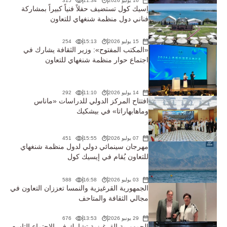
16 يوليو 2026
11:34
315
إسيك كول تستضيف حفلاً فنياً كبيراً بمشاركة
فناني دول منظمة شنغهاي للتعاون
15 يوليو 2026
15:13
254
«المكتب المفتوح»: وزير الثقافة يشارك في
اجتماع حوار منظمة شنغهاي للتعاون
14 يوليو 2026
11:10
292
افتتاح المركز الدولي للدراسات «ماناس
وماهابهاراتا» في بيشكيك
07 يوليو 2026
15:55
451
مهرجان سينمائي دولي لدول منظمة شنغهاي
للتعاون يُقام في إيسيك كول
03 يوليو 2026
16:58
588
الجمهورية القرغيزية والنمسا تعززان التعاون في
مجالي الثقافة والمتاحف
29 يونيو 2026
13:53
676
الجمهورية القرغيزية تشارك في الاجتماع التاسع