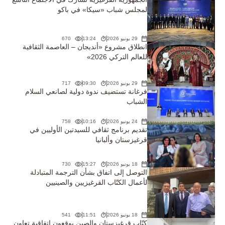
لمجلس شباب «سيكا» في باكو
29 يونيو 2026
13:24
670
انطلاق مشروع «أنديجان – العاصمة الثقافية
للعالم التركي 2026»
29 يونيو 2026
09:30
717
فرغانة تستضيف ندوة دولية لصانعي السلام
الشباب
24 يونيو 2026
10:16
758
تقديم برنامج ثقافي للسيدتين الأوليين في
قرغيزستان وألبانيا
18 يونيو 2026
15:27
730
التوصل إلى اتفاق بشأن الترجمة المتبادلة
لأعمال الكتّاب القرغيزيين والصينيين
18 يونيو 2026
11:51
541
كتّاب قرغيزستان والصين يوقعون اتفاقية تعاون