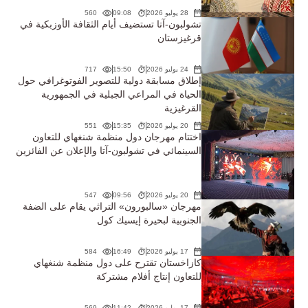
28 يوليو 2026
09:08
560
تشولبون-آتا تستضيف أيام الثقافة الأوزبكية في
قرغيزستان
24 يوليو 2026
15:50
717
إطلاق مسابقة دولية للتصوير الفوتوغرافي حول
الحياة في المراعي الجبلية في الجمهورية
القرغيزية
20 يوليو 2026
15:35
551
اختتام مهرجان دول منظمة شنغهاي للتعاون
السينمائي في تشولبون-آتا والإعلان عن الفائزين
20 يوليو 2026
09:56
547
مهرجان «سالبورون» التراثي يقام على الضفة
الجنوبية لبحيرة إيسيك كول
17 يوليو 2026
16:49
584
كازاخستان تقترح على دول منظمة شنغهاي
للتعاون إنتاج أفلام مشتركة
17 يوليو 2026
11:42
569