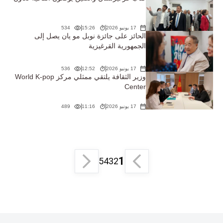
17 يونيو 2026
15:26
534
الحائز على جائزة نوبل مو يان يصل إلى
الجمهورية القرغيزية
17 يونيو 2026
12:52
536
وزير الثقافة يلتقي ممثلي مركز World K-pop
Center
17 يونيو 2026
11:16
489
1
5
4
3
2