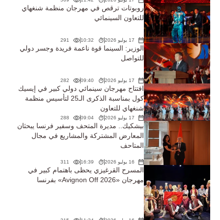
روبوتات ترقص في مهرجان منظمة شنغهاي
للتعاون السينمائي
17 يوليو 2026
10:32
291
الوزير: السينما قوة ناعمة فريدة وجسر دولي
للتواصل
17 يوليو 2026
09:40
282
افتتاح مهرجان سينمائي دولي كبير في إيسيك
كول بمناسبة الذكرى الـ25 لتأسيس منظمة
شنغهاي للتعاون
17 يوليو 2026
09:04
288
بيشكيك.. مديرة المتحف وسفير فرنسا يبحثان
المعارض المشتركة والمشاريع في مجال
المتاحف
16 يوليو 2026
16:39
311
المسرح القرغيزي يحظى باهتمام كبير في
مهرجان «Avignon Off 2026» بفرنسا