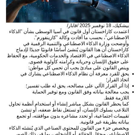
بيشكيك، 18 نوفمبر 2025 /قابار/
اعتمدت كازاخستان أول قانون في آسيا الوسطى بشأن "الذكاء
الاصطناعي"، بحسب ما أفادت وكالة "كازينفورم".
وأوضحت وزارة الذكاء الاصطناعي والتنمية الرقمية في
كازاخستان أن هذا القانون يُنشئ أساسًا قانونيًا جديدًا لإدماج
الذكاء الاصطناعي في الاقتصاد والخدمات الحكومية، مع الحفاظ
على حقوق الإنسان وحرياته وكرامته كأولوية قصوى.
وينص القانون على مبادئ يجب أن تحمي كل مواطن:
يحق للفرد معرفة أن نظام الذكاء الاصطناعي يشارك في
اتخاذ القرار؛
إذا أثر القرار الآلي على مصالحه، يحق له طلب تفسير؛
يجب معالجة بياناته وفق القانون ومع توفير الحماية
اللازمة فقط.
كما يحظر القانون بشكل مباشر إنشاء أو استخدام أنظمة تحاول
التلاعب بسلوك الإنسان، أو تستغل نقاط ضعفه، أو تنشئ
تقييمات اجتماعية، أو تحدد مشاعره بدون موافقته، أو تجمع
بياناته بطريقة غير قانونية.
ويخصص جزء من القانون للمحتوى الصناعي الذي يُنشئه الذكاء
الاصطناعي ويحوّل الحقائق أو الأشخاص، بما في ذلك الصور