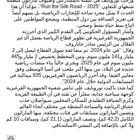
ورحب توروبايف في كلمته بالمشاركين وضيوف ماراثون منظمة
شنغهاي للتعاون "Run the Silk Road – 2025"، مؤكداً أن هذا
الحدث لا يمثل مجرد ساحة للإنجازات الرياضية، بل يسهم أيضاً
في تعزيز الصداقة بين دول المنظمة، ويشجع المواطنين على
اتباع نمط حياة نشط وصحي.
وأشار المسؤول الحكومي إلى التقدم الكبير الذي أحرزته
الجمهورية القرغيزية في تطوير قطاع الرياضة بفضل الدعم
الفعّال من الرئيس صادر جاباروف.
وقال: "في عام 2024، تم مضاعفة تمويل القطاع ليصل إلى 2
مليار و141 مليون سوم، ومن المخطط تخصيص 2 مليار و445
مليون سوم في عام 2025. ويجري حالياً بناء منشآت رياضية
جديدة في البلاد، من بينها أكبر ملعب في آسيا الوسطى وفق
معايير الفيفا. وقد أحرز الرياضيون القرغيزيون 835 ميدالية في
المسابقات الدولية خلال عام 2024".
كما شدد باكيت توروبايف على تنامي شعبية الجمهورية القرغيزية
كوجهة سياحية جذابة، معبّراً عن ثقته في أن الطبيعة الفريدة
وكرم الضيافة التقليدي للسكان المحليين سيواصلان جذب
عشاق الرياضة والسياحة النشطة من مختلف أنحاء العالم.
وتضمن الماراثون مسابقات في فئات مختلفة، منها الماراثون
الكامل (42.2 كم)، ونصف الماراثون (21.1 كم)، وسباقات 10 كم
و3 كم، بالإضافة إلى المشي الاسكندنافي.