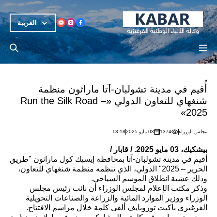
العربية
أُقيم في مدينة تشولبان-آتا ماراثون منظمة
شنغهاي للتعاون الدولي «Run the Silk Road –
2025»
مجلس الوزراء
1374
03 مايو 2025
13:18
بيشكيك، 03 مايو 2025. / قابار
/
أقيم في مدينة تشولبان-آتا بمحافظة إيسيك كول ماراثون "طريق
الحرير – 2025" الدولي، الذي تنظمه منظمة شنغهاي للتعاون،
وذلك عشية انطلاق الموسم السياحي.
وذكر مكتب الإعلام لمجلس الوزراء أن نائب رئيس مجلس
الوزراء ووزير الموارد المائية والزراعة والصناعات التحويلية
القرغيزي باكيت توروبايف ألقى كلمة خلال مراسم الافتتاح.