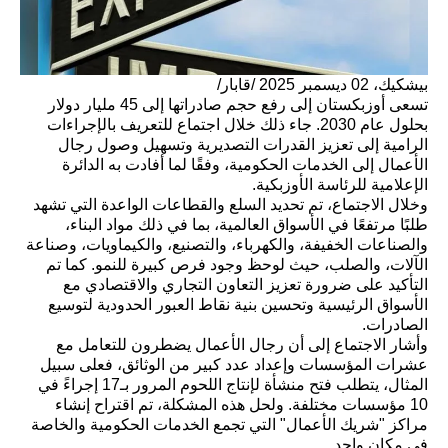
بيشكيك، 02 ديسمبر 2025 /قابار/
تسعى أوزبكستان إلى رفع حجم صادراتها إلى 45 مليار دولار
بحلول عام 2030. جاء ذلك خلال اجتماع للتعريف بالإجراءات
الرامية إلى تعزيز القدرات التصديرية وتسهيل وصول رجال
الأعمال إلى الخدمات الحكومية، وفقًا لما أفادت به الدائرة
الإعلامية للرئاسة الأوزبكية.
وخلال الاجتماع، تم تحديد السلع والقطاعات الواعدة التي تشهد
طلبًا مرتفعًا في الأسواق العالمية، بما في ذلك مواد البناء،
والصناعات الخفيفة، والكهرباء، والتصنيع، والكيماويات، وصناعة
الآلات، والصلب، حيث لوحظ وجود فرص كبيرة للنمو. كما تم
التأكيد على ضرورة تعزيز التعاون التجاري والاقتصادي مع
الأسواق الرئيسية وتحسين بنية نقاط العبور الحدودية لتوسيع
الصادرات.
وأشار الاجتماع إلى أن رجال الأعمال يضطرون للتعامل مع
عشرات المؤسسات وإعداد عدد كبير من الوثائق، فعلى سبيل
المثال، يتطلب فتح منشأة لإنتاج اللحوم المرور بـ17 إجراءً في
10 مؤسسات مختلفة. ولحل هذه المشكلة، تم اقتراح إنشاء
مراكز "شريك الأعمال" التي تجمع الخدمات الحكومية والخاصة
في مكان واحد.