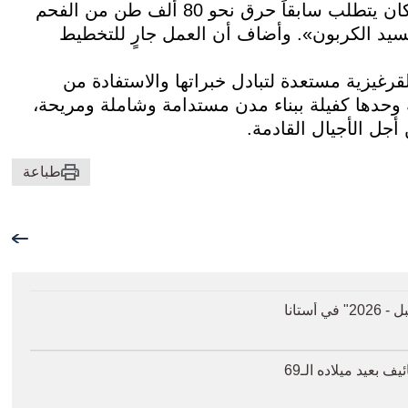
وقال: «للمقارنة، فإن إنتاج هذه الكمية من الكهرباء كان يتطلب سابقاً حرق نحو 80 ألف طن من الفحم
10 ألف طن من ثاني أكسيد الكربون». وأضاف أن العمل جارٍ للتخطيط
رغيزية مستعدة لتبادل خبراتها والاستفادة من
ة وحدها كفيلة ببناء مدن مستدامة وشاملة ومريحة،
جل الأجيال القادمة.
طباعة
ستانا
عيد ميلاده الـ69