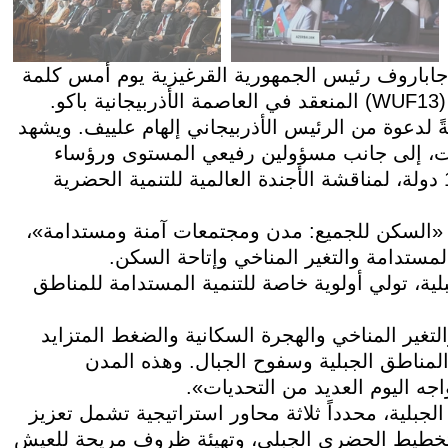
ى الرئيس صادر جاباروف رئيس الجمهورية القرغيزية يوم أمس كلمة
.
ً لدعوة من الرئيس الأذربيجاني إلهام علييف. ويشهد
لدول والحكومات، إلى جانب مسؤولين رفيعي المستوى ورؤساء
منظمات دولية وأكثر من 45 ألف مندوب يمثلون 182 دولة، لمناقشة الأجندة العالمية للتنمية الحضرية
 «السكن للجميع: مدن ومجتمعات آمنة ومستدامة»،
مستدامة والتغير المناخي وإتاحة السكن.
بلية، تولي أولوية خاصة للتنمية المستدامة للمناطق
لتغير المناخي والهجرة السكانية والضغط المتزايد
 المناطق الجبلية وسفوح الجبال. وهذه المدن
اجه اليوم العديد من التحديات».
جبلية، محدداً ثلاثة محاور استراتيجية تشمل تعزيز
بالتخطيط الحضري الجبلي، وتهيئة ظروف مريحة للعيش