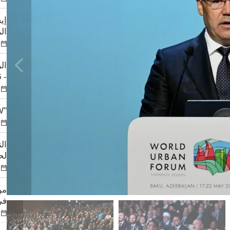
إي
الزوا
ال
- 2026" في أستانا
"BMW" تخطط لإلغاء نحو 8 آلاف وظيفة حول العالم
ال
لحض
من
في