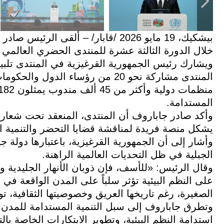
بيشكيك، 19 مايو 2026 /قابار/ – ألق
خلال الدورة الثالثة عشرة للمنتدى الحضري العالمي (WUF13) المنعقد في العاصمة الأذربيجانية باكو
ويشارك رئيس الجمهورية القرغيزية في المنتدى تلبية
المنتدى مشاركة نحو 20 من رؤساء ا
المستدامة.
وأكد صادر جاباروف أن المنتدى، المنعقد تحت شعار
يشكل منصة فريدة لمناقشة قضايا التحضر والتنمية ال
وأشار إلى أن الجمهورية القرغيزية، باعتبارها دولة ج
الجبلية في ظل التحديات العالمية الراهنة.
وقال الرئيس: «للأسف، فإن ذوبان الأنهار الجليدية وا
على النظم البيئية تؤثر سلباً على المدن الواقعة في
الصغيرة، رغم تاريخها العريق وخصوصيتها الثقافية، تو
وتطرق جاباروف إلى سبل التنمية المستدامة للمدن ال
استدامة النظم البيئية، وتطوير الابتكارات الخاصة 