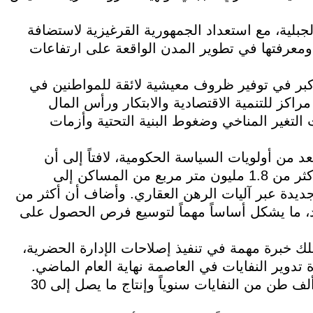
لجبلية، مع استعداد الجمهورية القرغيزية لاستضافة
 ومعرفتها في تطوير المدن الواقعة على ارتفاعات
كبر في توفير ظروف معيشية لائقة للمواطنين في
كز للتنمية الاقتصادية والابتكار ورأس المال
التغير المناخي وضغوط البنية التحتية وأزمات
 من أولويات السياسة الحكومية، لافتاً إلى أن
الجمهورية القرغيزية شهدت خلال عام 2025 إدخال أكثر من 1.8 مليون متر مربع من المساكن إلى
 4600 أسرة على شقق جديدة عبر آليات الرهن العقاري. وأضاف أن أكثر من
بلاد، ما يشكل أساساً مهماً لتوسيع فرص الحصول على
 خبرة مهمة في تنفيذ إصلاحات الإدارة الحضرية،
تدوير النفايات في العاصمة نهاية العام الماضي.
وأوضح أن المصنع مصمم لمعالجة ما يصل إلى 365 ألف طن من النفايات سنوياً وإنتاج ما يصل إلى 30