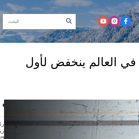
ن في العالم ينخفض لأول
رئ
زي