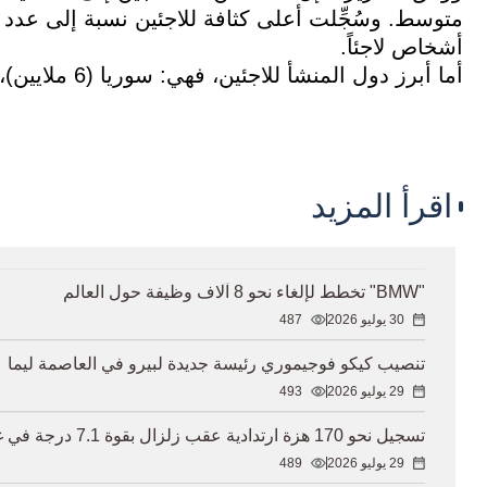
متوسط. وسُجِّلت أعلى كثافة للاجئين نسبة إلى عدد 
أشخاص لاجئاً.
أما أبرز دول المنشأ للاجئين، فهي: سوريا (6 ملايين)، أفغانستان (5.8 ملايين)، وأوكرانيا (5 ملايين).
اقرأ المزيد
"BMW" تخطط لإلغاء نحو 8 آلاف وظيفة حول العالم
30 يوليو 2026
487
تنصيب كيكو فوجيموري رئيسة جديدة لبيرو في العاصمة ليما
29 يوليو 2026
493
تسجيل نحو 170 هزة ارتدادية عقب زلزال بقوة 7.1 درجة في غرب يابان
29 يوليو 2026
489