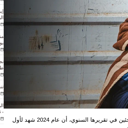
إي
الزوا
يوم
طي
تن
ال
- 2026" في أستانا
أعلنت المفوضية السامية للأمم المتحدة لشؤون اللاجئين في تقريرها السنوي، أن عام 2024 شهد لأول