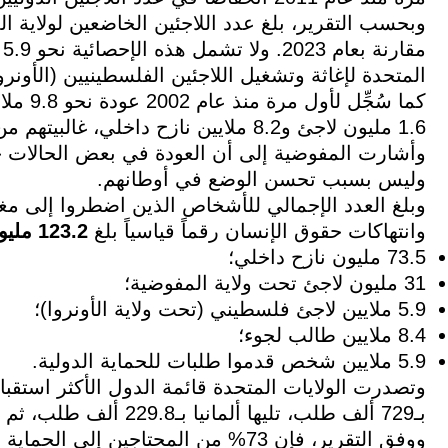
م
المتحدة لإغاثة وتشغيل اللاجئين الفلسطينيين (الأونروا
كما سُج
1.6 مليون لاجئ و8.2 ملايين نازح داخلي
وأشارت المفوضية إلى أن العودة في بعض الحالات جاء
وليس بسبب تحسن الوضع في أوطانهم.
وبلغ العدد الإجمالي للأشخاص الذين اضطروا إلى مغ
وانتهاكات حقوق الإنسان رقماً قياسياً بلغ
123.2 مليون شخص
73.5 مليون نازح داخلي؛
31 مليون لاجئ تحت ولاية المفوضية؛
5.9 ملايين لاجئ فلسطيني (تحت ولاية الأونروا)؛
8.4 ملايين طالب لجوء؛
5.9 ملايين شخص قدموا طلبات للحماية الدولية.
بـ729 ألف طلب، تليها ألمانيا بـ229.8 ألف طلب، ثم مصر وكندا وإسبانيا.
ووفق التقرير، فإن 73% من المحتاجين