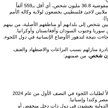
وبحسب التقرير، بلغ عدد اللاجئين الخاضعين لولاية المفوضية 36.8 مليون شخص، أي أقل بـ559 ألفاً
قارنة بعام 2023. ولا تشمل هذه الإحصائية نحو 5.9 ملايين لاجئ فلسطيني يخضعون لولاية وكالة الأمم
).
ِّل لأول مرة منذ عام 2002 عودة نحو 9.8 ملايين شخص إلى بلدانهم أو مناطقهم الأصلية، من بينهم
، غالبيتهم من سوريا وجنوب السودان وأفغانستان وأوكرانيا.
ت نتيجة لتدهور الأوضاع الإنسانية في دول اللجوء،
ادرة منازلهم بسبب النزاعات والاضطهاد والعنف
، من ضمنهم:
وتصدرت الولايات المتحدة قائمة الدول الأكثر استقبالاً لطلبات اللجوء في النصف الأول من عام 2024
 إلى الحماية الدولية يعيشون في دول ذات دخل منخفض أو