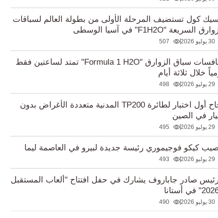
سيك كول تستضيف المرحلة الأولى من بطولة العالم لسباقات
رق السريعة "F1H2O" في آسيا الوسطى
30 يوليو 2026
507
منافسات سباق الزوارق "Formula 1 H2O" تمتد لساعتين فقط
ياً خلال ثلاثة أيام
29 يوليو 2026
498
نجاح أول اختبار لطائرة TP200 المدنية متعددة الأغراض بدون
ار في الصين
29 يوليو 2026
495
صيب كيكو فوجيموري رئيسة جديدة لبيرو في العاصمة ليما
29 يوليو 2026
493
رئيس صادر جاباروف يشارك في حفل افتتاح "ألعاب المستقبل
30 يوليو 2026
490