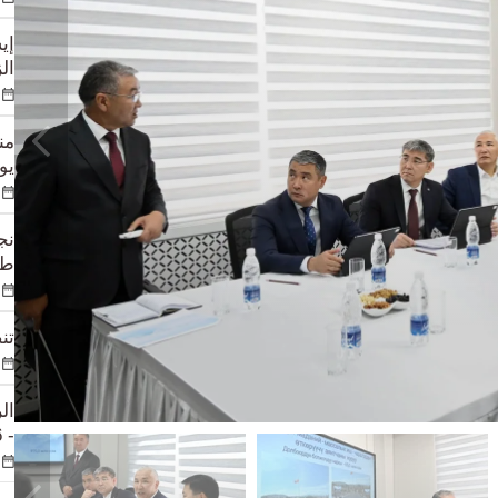
إي
الزوا
يوم
طي
تن
ال
- 2026" في أستانا