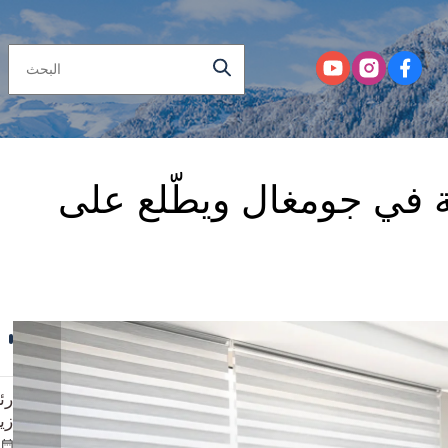
ة في جومغال ويطّلع على
رئ
زي