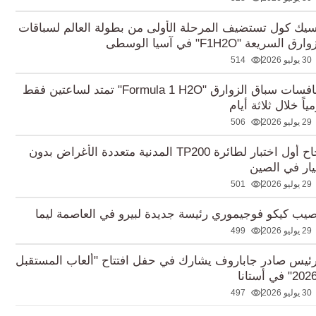
سيك كول تستضيف المرحلة الأولى من بطولة العالم لسباقات
رق السريعة "F1H2O" في آسيا الوسطى
30 يوليو 2026
514
منافسات سباق الزوارق "Formula 1 H2O" تمتد لساعتين فقط
ياً خلال ثلاثة أيام
29 يوليو 2026
506
نجاح أول اختبار لطائرة TP200 المدنية متعددة الأغراض بدون
ار في الصين
29 يوليو 2026
501
صيب كيكو فوجيموري رئيسة جديدة لبيرو في العاصمة ليما
29 يوليو 2026
499
رئيس صادر جاباروف يشارك في حفل افتتاح "ألعاب المستقبل
30 يوليو 2026
497