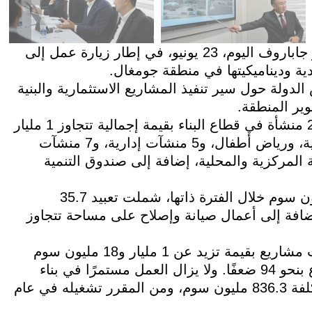
بيشكيك، 23 يونيو 2026 /قابار/ – اطّلع الرئيس صادر جاباروف اليوم، 23 يونيو، في إطار زيارة عمل إلى
دية وديناميكيتها في منطقة جومغال.
ولة حول سير تنفيذ المشاريع الاستثمارية والبنية
وير المنطقة.
وأُشير إلى أنه خلال الفترة 2021–2025 تم تشغيل 24 منشأة في قطاع البناء بقيمة إجمالية تتجاوز 1 مليار
و43 مليون سوم، شملت 7 مدارس، و3 قاعات رياضية، ورياض أطفال، و5 منشآت إدارية، و7 منشآت
ة المركزية والمحلية، إضافة إلى صندوق التنمية
وفي قطاع الطرق، تم تنفيذ أعمال بقيمة 428.4 مليون سوم خلال الفترة ذاتها، شملت تعبيد 35.7
89 كيلومترًا بالحصى، إضافة إلى أعمال صيانة وإصلاح على مساحة تتجاوز
كما تم تحقيق نتائج مهمة في قطاع الري، حيث نُفذت مشاريع بقيمة تزيد عن 1 مليار و18 مليون سوم
خلال الفترة 2021–2025، مع زيادة تمويل هذا القطاع بنحو 94 ضعفًا. ولا يزال العمل مستمرًا في بناء
خزان توغول-ساي المائي، الذي بدأ في عام 2022 بكلفة 836.3 مليون سوم، ومن المقرر تشغيله في عام