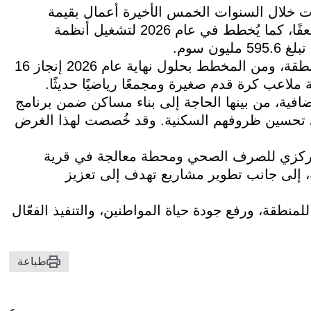
ت خلال السنوات الخمس الأخيرة أعمال بقيمة
379.9 مليون سوم، مع زيادة التمويل بمقدار 11.5 ضعفًا، كما يُخطط في عام 2026 لتشغيل أنظمة
كما أُشير إلى أن 21 منشأة قيد الإنشاء حاليًا في المنطقة، ومن المخطط بحلول نهاية عام 2026 إنجاز 16
 ملاعب كرة قدم صغيرة ومجمعًا رياضيًا حديثًا.
افية، من بينها الحاجة إلى بناء مساكن ضمن برنامج
حيث يحتاج نحو 4350 مواطنًا إلى تحسين ظروفهم السكنية. وقد خُصصت لهذا الغرض
مركزي للصرف الصحي ومحطة معالجة في قرية
ة، إلى جانب تطوير مشاريع تهدف إلى تعزيز
لمنطقة، ورفع جودة حياة المواطنين، والتنفيذ الفعّال
طباعة