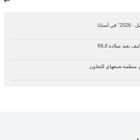
ستانا
عيد ميلاده الـ69
ي منظمة شنغهاي للتعاون