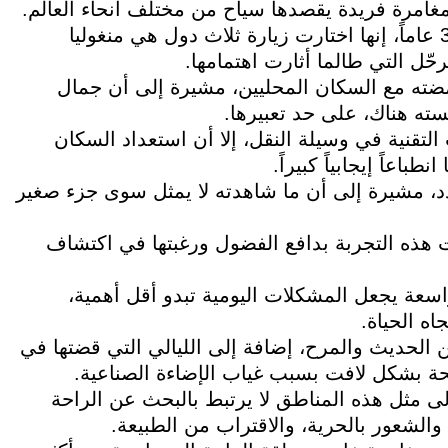
ل مغامرة فريدة يقصدها سياح من مختلف أنحاء العالم.
وتقول السياحية الأسترالية لويزا، البالغة من العمر 31 عاماً، إنها اختارت زيارة ثلاث دول هي منغوليا
حّل التي طالما أثارت اهتمامها.
أمضته مع السكان المحليين، مشيرة إلى أن جمال
ته هناك، على حد تعبيرها.
تقنية في وسيلة النقل، إلا أن استعداد السكان
اعاً إيجابياً كبيراً.
دد، مشيرة إلى أن ما شاهدته لا يمثل سوى جزء صغير
ارت هذه التجربة بدافع الفضول ورغبتها في اكتشاف
اسعة يجعل المشكلات اليومية تبدو أقل أهمية،
اه الحياة.
 الحديث والمرح، إضافة إلى الليالي التي قضتها في
 بشكل لافت بسبب غياب الإضاءة الصناعية.
لى مثل هذه المناطق لا يرتبط بالبحث عن الراحة
 والشعور بالحرية، والاقتراب من الطبيعة.