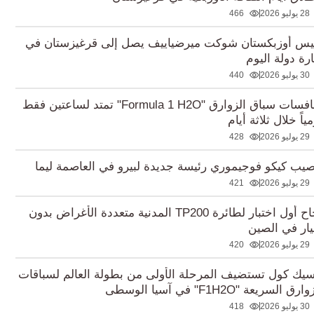
28 يوليو 2026
466
يس أوزبكستان شوكت ميرضياييف يصل إلى قرغيزستان في
ارة دولة اليوم
30 يوليو 2026
440
منافسات سباق الزوارق "Formula 1 H2O" تمتد لساعتين فقط
ياً خلال ثلاثة أيام
29 يوليو 2026
428
صيب كيكو فوجيموري رئيسة جديدة لبيرو في العاصمة ليما
29 يوليو 2026
421
نجاح أول اختبار لطائرة TP200 المدنية متعددة الأغراض بدون
ار في الصين
29 يوليو 2026
420
سيك كول تستضيف المرحلة الأولى من بطولة العالم لسباقات
رق السريعة "F1H2O" في آسيا الوسطى
30 يوليو 2026
418