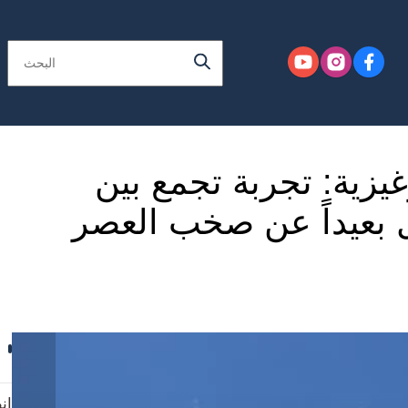
يزية: تجربة تجمع بين
ل بعيداً عن صخب العصر
ان