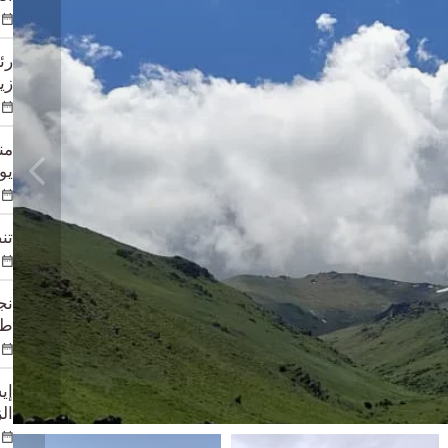
رئ
زي
يوم
تن
طي
إي
الزوا