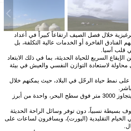
الجمهورية القرغيزية خلال فصل الصيف ارتفاعاً كبيراً في أعداد
 الفنادق الفاخرة أو الخدمات عالية التكلفة، بل
في قلب آسيا.
الإيقاع السريع للحياة الحديثة، بما في ذلك الابتعاد
محاولة لاستعادة التوازن النفسي والعيش في بيئة
على نمط حياة الرحّل في البلاد، حيث يمكنهم خلال
اشر.
وتُعد منطقة سون-كول الجبلية، الواقعة على ارتفاع يتجاوز 3000 متر فوق سطح البحر، واحدة من أبرز
وف بسيطة نسبياً، دون توفر وسائل الراحة الحديثة
 الخيام التقليدية (اليورت)، ويسافرون لساعات على
ل.