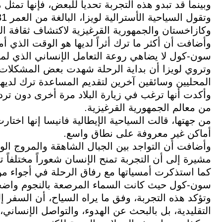
وبينما قد تبدو هذه التجربة تحدياً للبعض، فإنها تمث
وكازاخستان والجمهورية القرغيزية لاكتشاف ثقافة الر
وأضافت أن أكثر ما ترك أثراً لديها هو الوقت الذي 
سون-كول لا يضاهي روعة التعامل الإنساني الذي لمس
وتروي لويزا أن بداية الرحلة شهدت بعض المشكلات ال
المحليين وسائقين آخرين لتقديم المساعدة ترك لديها انطب
وأكدت أنها ترغب في زيارة البلاد مرة أخرى دون تر
من معالم الجمهورية القرغيزية.
من جهتها، قالت السياحية الإيطالية فانيسا إنها اخت
أماكن غير معروفة على نطاق واسع.
وأضافت أن التواجد بين الجبال الشاهقة والمروج الو
مشيرة إلى أن التجربة تمنح الإنسان شعوراً مختلفاً تج
كما استذكرت أمسياتها مع رفاق الرحلة في أجواء من
سون-كول حيث كانت السماء المرصعة بالنجوم واضحة
وتؤكد هذه التجربة، وفق ما يراه السياح، أن السفر إ
التقليدية، بل بالبحث عن الهدوء، والتواصل الإنساني،