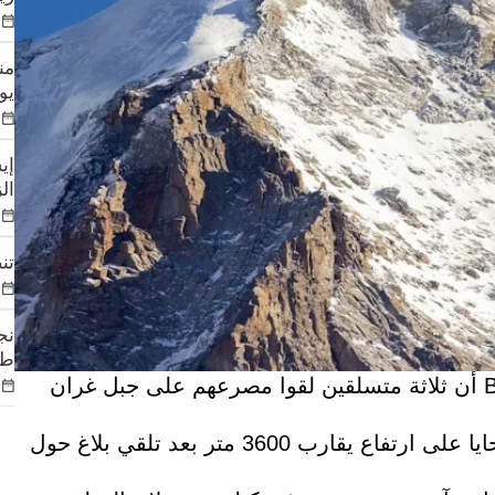
يوم
إي
الزوا
تن
طي
بيشكيك، 16 يونيو 2026 /قابار/ – أفادت وكالة BELTA أن ثلاثة متسلقين لقوا مصرعهم على جبل غران
ووفقاً للمعلومات، عثرت فرق الإنقاذ على جثث الضحايا على ارتفاع يقارب 3600 متر بعد تلقي بلاغ حول