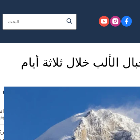
 الألب خلال ثلاثة أيام
ان
رئ
زي