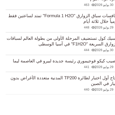
30 يوليو 2026
463
منافسات سباق الزوارق "Formula 1 H2O" تمتد لساعتين فقط
ياً خلال ثلاثة أيام
29 يوليو 2026
448
سيك كول تستضيف المرحلة الأولى من بطولة العالم لسباقات
رق السريعة "F1H2O" في آسيا الوسطى
30 يوليو 2026
444
صيب كيكو فوجيموري رئيسة جديدة لبيرو في العاصمة ليما
29 يوليو 2026
441
نجاح أول اختبار لطائرة TP200 المدنية متعددة الأغراض بدون
ار في الصين
29 يوليو 2026
440