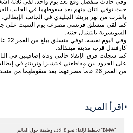
وفي حادث منفصل وقع بعد يوم واحد، لقي ثلاثة أشخ
حيث توفي اثنان منهم بعد سقوطهما في الجانب الفرن
بالقرب من نهر برينفا الجليدي في الجانب الإيطالي.
كما لقي متسلق فرنسي مصرعه يوم السبت على جبل
السويسرية بانتشال جثته.
كارفندل قرب مدينة ميتنفالد.
كما سجلت فرق الإنقاذ حالتي وفاة إضافيتين في التا
من العمر 26 عاماً مصرعهما بعد سقوطهما من منحدر صخري من ارتفاع يقارب 100 متر.
اقرأ المزيد
"BMW" تخطط لإلغاء نحو 8 آلاف وظيفة حول العالم