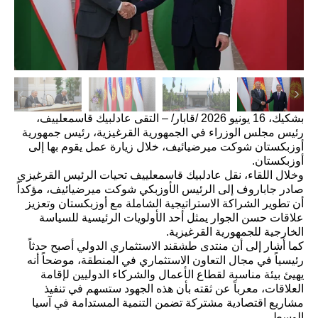
بشكيك، 16 يونيو 2026 /قابار/ – التقى عادلبيك قاسمعلييف،
رئيس مجلس الوزراء في الجمهورية القرغيزية، رئيس جمهورية
أوزبكستان شوكت ميرضيائيف، خلال زيارة عمل يقوم بها إلى
أوزبكستان.
وخلال اللقاء، نقل عادلبيك قاسمعلييف تحيات الرئيس القرغيزي
صادر جاباروف إلى الرئيس الأوزبكي شوكت ميرضيائيف، مؤكداً
أن تطوير الشراكة الاستراتيجية الشاملة مع أوزبكستان وتعزيز
علاقات حسن الجوار يمثل أحد الأولويات الرئيسية للسياسة
الخارجية للجمهورية القرغيزية.
كما أشار إلى أن منتدى طشقند الاستثماري الدولي أصبح حدثاً
رئيسياً في مجال التعاون الاستثماري في المنطقة، موضحاً أنه
يهيئ بيئة مناسبة لقطاع الأعمال والشركاء الدوليين لإقامة
العلاقات، معرباً عن ثقته بأن هذه الجهود ستسهم في تنفيذ
مشاريع اقتصادية مشتركة تضمن التنمية المستدامة في آسيا
الوسطى.