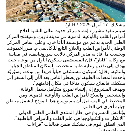
بيشكيك، 17 أبريل 2025. / قابار/
سيتم تنفيذ مشروع إنشاء مركز حديث عالي التقنية لعلاج
أمراض القلب والأوعية الدموية في مدينة نارين. وسيفتتح المركز
الطبي الجديد بدعم من مؤسسة الآغا خان، وعلى أساس المركز
الوطني لأمراض القلب والعلاج التابع للأكاديمي م. ميرراخيموف.
وبحسب ما أفاد به مدير المركز، تالانت سورونباييف، في مقابلة
مع وكالة "قابار"، فإن المستشفى سيكون الأول من نوعه، حيث
يهدف إلى تقديم رعاية طبية متخصصة لسكان المناطق الجبلية
والنائية. وقال: "سيكون مستشفى جبلياً فريداً من نوعه، وسيُزوَّد
بأحدث المعدات الطبية. لن يضطر الناس بعد الآن إلى السفر إلى
بشكيك، فالعلاج سيكون متاحًا في مكان إقامتهم".
ويهدف المشروع إلى إنشاء نموذج متكامل يشمل الوقاية
والتشخيص والعلاج لأمراض القلب والأوعية الدموية. ومن
المخطط في المستقبل أن يتم توسيع هذا النموذج ليشمل مناطق
جبلية أخرى في العالم.
ويُناقش المشروع في إطار المنتدى العلمي الطبي الدولي
"الابتكارات والتكنولوجيا في علم القلب والأمراض الباطنية"،
الذي انطلق اليوم في بشكيك ضمن فعاليات "قراءات
ميرراخيموف".