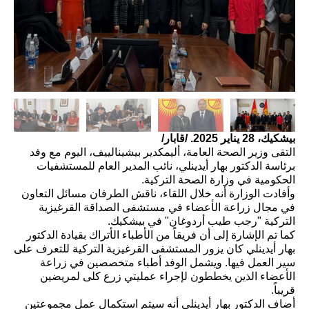
بيشكيك، 28 يناير 2025. /قابار/
التقى وزير الصحة العامة، أليمكدير بيشينالييف، اليوم مع وفد
برئاسة الدكتور بهار أيدينلي، نائب المدير العام للمستشفيات
الحكومية في وزارة الصحة التركية.
وأفادت الوزارة أنه خلال اللقاء، ناقش الطرفان مسائل التعاون
في مجال زراعة الأعضاء في مستشفى الصداقة القرغيزية
التركية "رجب طيب أردوغان" في بيشكيك.
كما تم الإشارة إلى أن فريقاً من الأطباء الأتراك بقيادة الدكتور
بهار أيدينلي كان يزور المستشفى القرغيزية التركية للتعرف على
سير العمل فيها. ويشمل الوفد أطباء متخصصين في زراعة
الأعضاء الذين يخططون لإجراء عمليتي زرع كلى لمريضين
قريباً.
أضاف الدكتور بهار أيدينلي أنه سيتم استكمال عمل مجموعتين