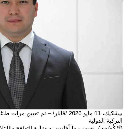
بيشكيك، 11 مايو 2026 /قابار/ – تم تع
التركية الدولية
(تُرْكْسُوي)، بحسب ما أفادت به وزارة الثقافة والإعل