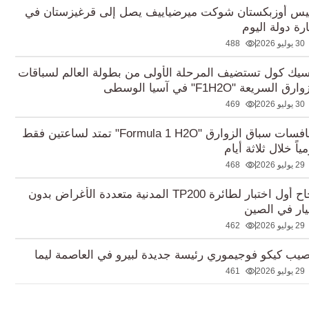
يس أوزبكستان شوكت ميرضياييف يصل إلى قرغيزستان في
ارة دولة اليوم
30 يوليو 2026
488
سيك كول تستضيف المرحلة الأولى من بطولة العالم لسباقات
رق السريعة "F1H2O" في آسيا الوسطى
30 يوليو 2026
469
منافسات سباق الزوارق "Formula 1 H2O" تمتد لساعتين فقط
ياً خلال ثلاثة أيام
29 يوليو 2026
468
نجاح أول اختبار لطائرة TP200 المدنية متعددة الأغراض بدون
ار في الصين
29 يوليو 2026
462
صيب كيكو فوجيموري رئيسة جديدة لبيرو في العاصمة ليما
29 يوليو 2026
461