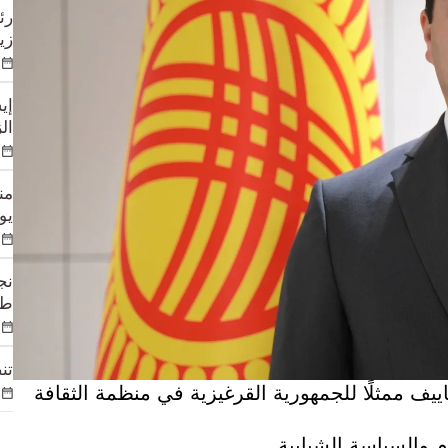
رئ
زي
إي
الزوا
يوم
طي
تن
يين مرات طاغاييف ممثلًا للجمهورية القرغيزية في منظمة الثقافة
ام والسياسة الشبابية.