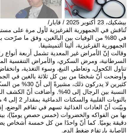
بيشكيك، 23 أكتوبر 2025 / قابار/
تُناقش في الجمهورية القرغيزية لأول مرة على مستوى 
في 80% من الوفيات بين البالغين، وفق ما صرّحت
الجمهورية القرغيزية، ألينا ألتميشيفا.
وقالت إنّ الأمراض غير المعدية تشمل أربعة أنواع ر
السرطانية، ومرض السكري، والأمراض التنفسية المز
تناول الكحول، وتعاطي التبغ، وسوء التغذية، وانخفاض
وأوضحت أنّ شخصًا من بين كل ثلاثة بالغين في الجمه
كثيرين لا يدركون ذ
النسبة بين الرجال إلى 40%. وأضاف
بالنوبات القلبية والسكتات الدماغية بمقدار 2 إلى 4 مرات.
دقيقة يوميًا. كما أنّ واحدًا من كل خمسة أشخاص يض
الإصابة بارتفاع ضغط الدم.