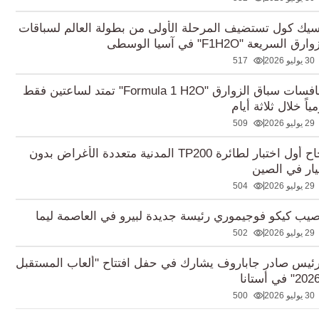
سيك كول تستضيف المرحلة الأولى من بطولة العالم لسباقات
رق السريعة "F1H2O" في آسيا الوسطى
30 يوليو 2026
517
منافسات سباق الزوارق "Formula 1 H2O" تمتد لساعتين فقط
ياً خلال ثلاثة أيام
29 يوليو 2026
509
نجاح أول اختبار لطائرة TP200 المدنية متعددة الأغراض بدون
ار في الصين
29 يوليو 2026
504
صيب كيكو فوجيموري رئيسة جديدة لبيرو في العاصمة ليما
29 يوليو 2026
502
رئيس صادر جاباروف يشارك في حفل افتتاح "ألعاب المستقبل
30 يوليو 2026
500