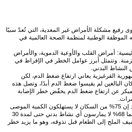
رفيع مشكلة الأمراض غير المعدية، التي تُعدّ سببًا
 به الموظفة الوطنية لمنظمة الصحة العالمية في
ئيسية: أمراض القلب والأوعية الدموية، والأمراض
منة. وتتمثل أبرز عوامل الخطر في الإفراط في
 النشاط البدني.
ورية القرغيزية يعاني ارتفاع ضغط الدم، لكن
لك، مشيرةً إلى أنّ 30% من السكان البالغين لم يقيسوا ضغط الدم أبدًا، وتصل هذه
ت أنّ الكشف المبكر عن ارتفاع ضغط الدم يخفّض خطر الإصابة
وبيّنت أنّ العادات الغذائية تسهم في تفاقم الوضع، إذ إن 75% من السكان لا يستهلكون الكمية الموصى
بها من الفواكه والخضروات (خمس حصص يوميًا)، بينما 68% لا يمارسون أي نشاط بدني حتى لمدة 30
يف الملح إلى الطعام قبل تذوقه، وهو ما يزيد خطر