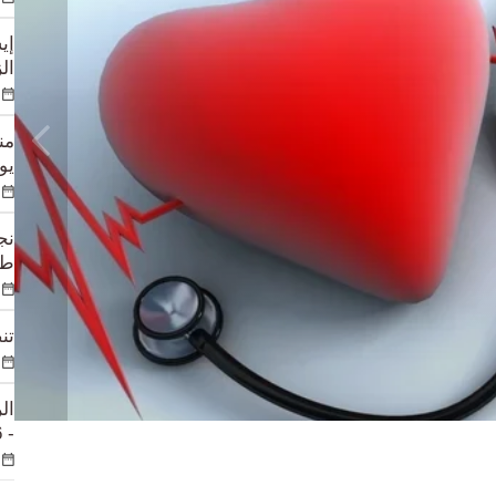
إي
الزوا
يوم
طي
تن
ال
- 2026" في أستانا