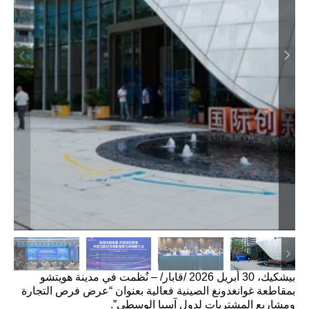
بيشكيك، 30 أبريل 2026 /قابار/ – نُظمت في مدينة هويتشو
بمقاطعة غوانغدونغ الصينية فعالية بعنوان “عرض فرص التجارة
ومشاريع المشتريات لدول آسيا الوسطى”.