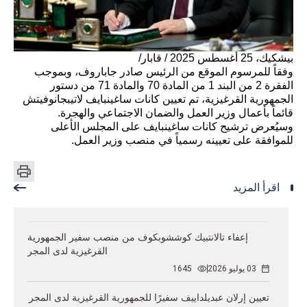
بيشكيك، 25 أغسطس 2025 / قابار/
وفقاً للمرسوم الموقع من الرئيس صادر جاباروف، وبموجب
الفقرة 2 من البند 1 من المادة 70 والمادة 71 من دستور
الجمهورية القرغيزية، تم تعيين كانات ساغينبايف لاتيبجانوفيتش
قائماً بأعمال وزير العمل والضمان الاجتماعي والهجرة.
وسيُعرض ترشيح كانات ساغينبايف على المجلس الأعلى
للموافقة على تعيينه رسمياً في منصب وزير العمل.
اقرأ المزيد
إعفاء تالانتبيك كوششوبكوف من منصب سفير الجمهورية
القرغيزية لدى المجر
03 يوليو 2026
1645
تعيين إرلان عبديلداييف سفيرًا للجمهورية القرغيزية لدى المجر