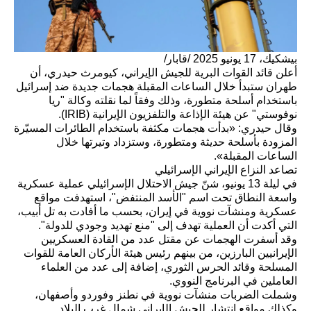
بيشكيك، 17 يونيو 2025 /قابار/
أعلن قائد القوات البرية للجيش الإيراني، كيومرث حيدري، أن
طهران ستبدأ خلال الساعات المقبلة هجمات جديدة ضد إسرائيل
باستخدام أسلحة متطورة، وذلك وفقاً لما نقلته وكالة "ريا
نوفوستي" عن هيئة الإذاعة والتلفزيون الإيرانية (IRIB).
وقال حيدري: «بدأت هجمات مكثفة باستخدام الطائرات المسيّرة
المزودة بأسلحة حديثة ومتطورة، وستزداد وتيرتها خلال
الساعات المقبلة».
تصاعد النزاع الإيراني الإسرائيلي
في ليلة 13 يونيو، شنّ جيش الاحتلال الإسرائيلي عملية عسكرية
واسعة النطاق تحت اسم "الأسد المنتفض"، استهدفت مواقع
عسكرية ومنشآت نووية في إيران، بحسب ما أفادت به تل أبيب،
التي أكدت أن العملية تهدف إلى "منع تهديد وجودي للدولة".
وقد أسفرت الهجمات عن مقتل عدد من القادة العسكريين
الإيرانيين البارزين، من بينهم رئيس هيئة الأركان العامة للقوات
المسلحة وقائد الحرس الثوري، إضافة إلى عدد من العلماء
العاملين في البرنامج النووي.
وشملت الضربات منشآت نووية في نطنز وفوردو وأصفهان،
وكذلك مواقع انتشار للجيش الإيراني شمال غرب البلاد.