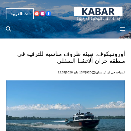
العربية
أورونبيكوف: تهيئة ظروف مناسبة للترفيه في
منطقة خزان ألاتشـا السفلي
السياحة في قيرغيزستان
926
13 مايو 2026
12:37