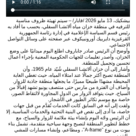
بيشكيك، 13 مايو 2026 /قابار/ – سيتم تهيئة ظروف مناسبة
للترفيه في منطقة خزان مياه ألاتشـا السفلي، بحسب ما أفاد به
رئيس قسم السياسة الإعلامية في إدارة رئاسة الجمهورية
القرغيزية دايربيك أورونبيكوف عبر صفحته على وسائل التواصل
الاجتماعي.
وأوضح أن الرئيس صادر جاباروف اطلع اليوم ميدانيًا على وضع
الخزان، وأصدر تعليمات للجهات الحكومية المعنية بإجراء أعمال
تحسين وتجميل للمنطقة.
وأشار إلى أن خزان ألاتشـا السفلي شُيّد عام 1965، وأن
المنطقة تصبح أكثر جمالًا عند امتلاء المياه، حيث تغطي الغابة
المحيطة مشهدًا طبيعيًا مميزًا، ما يجعلها منطقة جاذبة للزوار.
وأضاف أن الفترة من مارس حتى منتصف يونيو تشهد إقبالًا من
السياح، حيث يتوافد الزوار من الدول المجاورة لالتقاط الصور،
خاصة مع موسم تكاثر الطيور في الأشجار.
ولفت إلى أنه في السابق كانت الخدمات تُقدَّم من قبل جهات
خاصة، ما أدى إلى نقص في البنية التحتية والخدمات المناسبة. إلا
أن الرئيس وجّه اليوم بإنشاء بيئة ملائمة للزوار والسياح، مع
خطط لتطوير المنطقة لتصبح وجهة سياحية متقدمة، تشمل بناء
بيوت من نوع "A-frame"، ومطاعم، وإنشاء مسارات للمشي
والتنزه.