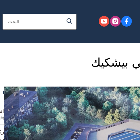
في بيشكيك
ان
رئ
زي