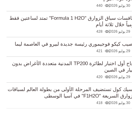
30 يوليو 2026
440
منافسات سباق الزوارق "Formula 1 H2O" تمتد لساعتين فقط
ياً خلال ثلاثة أيام
29 يوليو 2026
428
صيب كيكو فوجيموري رئيسة جديدة لبيرو في العاصمة ليما
29 يوليو 2026
421
نجاح أول اختبار لطائرة TP200 المدنية متعددة الأغراض بدون
ار في الصين
29 يوليو 2026
420
سيك كول تستضيف المرحلة الأولى من بطولة العالم لسباقات
رق السريعة "F1H2O" في آسيا الوسطى
30 يوليو 2026
418