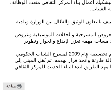
قت اليوم في بيشكيك أعمال بناء المركز الثقافي متعدد الوظائف
ة الشباب.
يف بالتعاون الوثيق والفعّال بين الوزارة وبلدية
للعروض المسرحية والحفلات الموسيقية وعروض
بح مساحة مهمة تعزز الإبداع والحوار وتطوير
يُذكر أن مبنى سينما «تشاتير-كول» القديم كان قد تم تخصيصه عام 2009 لمسرح الشباب الحكومي
علان عام 2025 عن تعرضه لحالة طارئة وأُتخذ قرار بهدمه. ثم نُقل المبنى إلى
مهد الطريق لبدء البناء الحديث للمركز الثقافي
طباعة