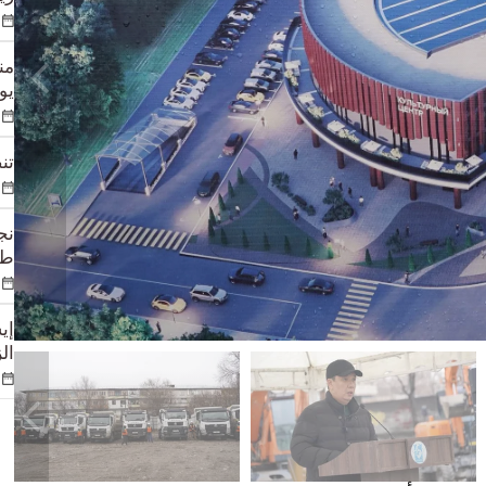
يوم
تن
طي
إي
الزوا