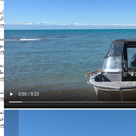
إي
الزوا
يوم
طي
تن
غر