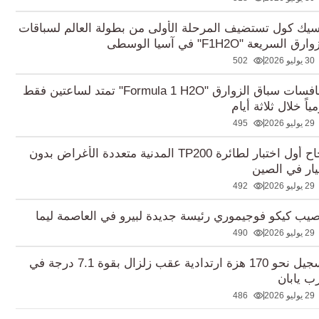
سيك كول تستضيف المرحلة الأولى من بطولة العالم لسباقات
رق السريعة "F1H2O" في آسيا الوسطى
30 يوليو 2026
502
منافسات سباق الزوارق "Formula 1 H2O" تمتد لساعتين فقط
ياً خلال ثلاثة أيام
29 يوليو 2026
495
نجاح أول اختبار لطائرة TP200 المدنية متعددة الأغراض بدون
ار في الصين
29 يوليو 2026
492
صيب كيكو فوجيموري رئيسة جديدة لبيرو في العاصمة ليما
29 يوليو 2026
490
تسجيل نحو 170 هزة ارتدادية عقب زلزال بقوة 7.1 درجة في
ب يابان
29 يوليو 2026
486