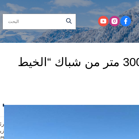
بحيرة إيسيك كول: انتشال 300 متر من شباك “الخيط
رئ
زي