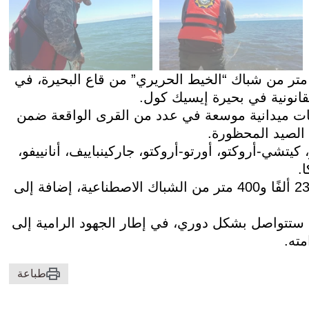
يشكيك، 16 مايو 2026 /قابار/ – تم انتشال نحو 300 متر من شباك “الخيط الحريري” من قاع البحيرة، في
قانونية في بحيرة إيسيك كول.
عمليات ميدانية موسعة في عدد من القرى الواقعة ضمن
الصيد المحظورة.
تشي-أروكتو، أورتو-أروكتو، جاركينباييف، أنانييفو،
.
ووفقًا للهيئة، فقد جرى منذ مطلع عام 2026 انتشال 23 ألفًا و400 متر من الشباك الاصطناعية، إضافة إلى
ستتواصل بشكل دوري، في إطار الجهود الرامية إلى
مته.
طباعة