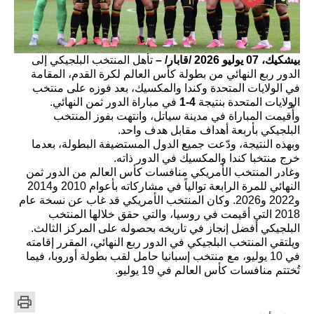
بيشكيك، 07 يوليو 2026 /قابار/ –
تأهل المنتخب البلجيكي إلى
الدور ربع النهائي من بطولة كأس العالم لكرة القدم، المقامة
في الولايات المتحدة وكندا والمكسيك، بعد فوزه على منتخب
الولايات المتحدة بنتيجة
4-1
في مباراة الدور ثمن النهائي.
وأُقيمت المباراة في مدينة سياتل، وانتهت بفوز المنتخب
البلجيكي بأربعة أهداف مقابل هدف واحد.
وبهذه النتيجة، ودّعت جميع الدول المستضيفة البطولة، بعدما
خرج منتخبا كندا والمكسيك في الدور ذاته.
وغادر المنتخب الأمريكي منافسات كأس العالم من الدور ثمن
النهائي للمرة الرابعة توالياً في مشاركاته بأعوام 2010 و2014
و2022 و2026. وكان المنتخب الأمريكي قد غاب عن نسخة عام
2018 التي أقيمت في روسيا، والتي حقق خلالها المنتخب
البلجيكي أفضل إنجاز في تاريخه بحصوله على المركز الثالث.
ويلتقي المنتخب البلجيكي في الدور ربع النهائي، المقرر إقامته
في 10 يوليو، مع منتخب إسبانيا حامل لقب بطولة أوروبا، فيما
تُختتم منافسات كأس العالم في 19 يوليو.