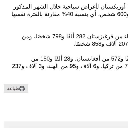
ا أوزبكستان لأغراض سياحية خلال الشهر المذكور
950 ألفًا و278 شخصًا، وهو ما يزيد بمقدار 271 ألفًا و600 شخص، أي بنسبة 40% مقارنة بالفترة نفسها
وتصدرت الدول المجاورة قائمة عدد السياح، حيث جاء من قرغيزستان 282 ألفًا و798 شخصًا، ومن
كما تم تسجيل 69 ألفًا و70 سائحًا من روسيا، و43 ألفًا و572 من أفغانستان، و28 ألفًا و150 من
تركمانستان، و25 ألفًا و666 من الصين، و12 ألفًا و740 من تركيا، و6 آلاف و95 من الهند، و3 آلاف و237
طباعة