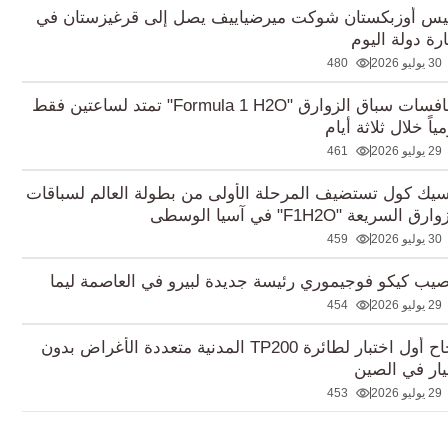
يس أوزبكستان شوكت ميرضياييف يصل إلى قرغيزستان في
ارة دولة اليوم
30 يوليو 2026
480
منافسات سباق الزوارق "Formula 1 H2O" تمتد لساعتين فقط
ياً خلال ثلاثة أيام
29 يوليو 2026
461
سيك كول تستضيف المرحلة الأولى من بطولة العالم لسباقات
رق السريعة "F1H2O" في آسيا الوسطى
30 يوليو 2026
459
صيب كيكو فوجيموري رئيسة جديدة لبيرو في العاصمة ليما
29 يوليو 2026
454
نجاح أول اختبار لطائرة TP200 المدنية متعددة الأغراض بدون
ار في الصين
29 يوليو 2026
453