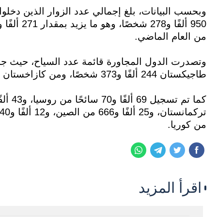
وبحسب البيانات، بلغ إجمالي عدد الزوار الذين دخلو
من العام الماضي.
طاجيكستان 244 ألفًا و373 شخصًا، ومن كازاخستان 207 آلاف و858 شخصًا.
من كوريا.
اقرأ المزيد