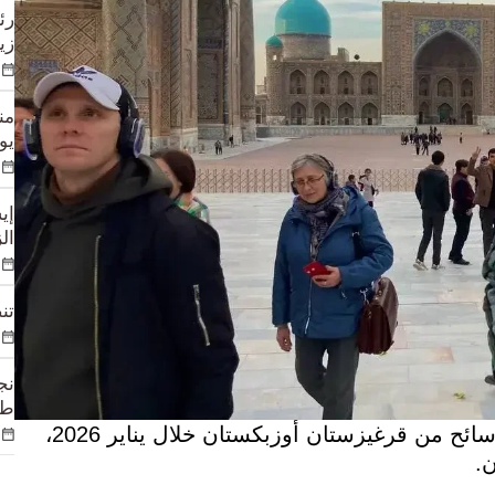
رئ
زي
يوم
إي
الزوا
تن
طي
طشقند، 17 فبراير 2026 /قابار/ – زار نحو 300 ألف سائح من قرغيزستان أوزبكستان خلال يناير 2026،
ن.