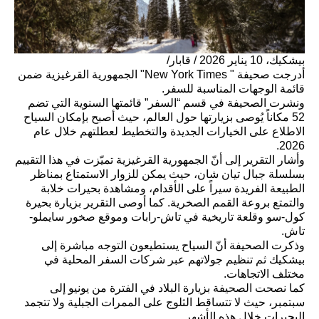
بيشكيك، 10 يناير 2026 / قابار/
أدرجت صحيفة " New York Times" الجمهورية القرغيزية ضمن
قائمة الوجهات المناسبة للسفر.
ونشرت الصحيفة في قسم “السفر” قائمتها السنوية التي تضم
52 مكاناً يُوصى بزيارتها حول العالم، حيث أصبح بإمكان السياح
الاطلاع على الخيارات الجديدة والتخطيط لعطلتهم خلال عام
2026.
وأشار التقرير إلى أنّ الجمهورية القرغيزية تميّزت في هذا التقييم
بسلسلة جبال تيان شان، حيث يمكن للزوار الاستمتاع بمناظر
الطبيعة الفريدة سيراً على الأقدام، ومشاهدة بحيرات خلابة
والتمتع بروعة القمم الصخرية. كما أوصى التقرير بزيارة بحيرة
كول-سو وقلعة تاريخية في تاش-رابات وموقع صخور سايملو-
تاش.
وذكرت الصحيفة أنّ السياح يستطيعون التوجه مباشرة إلى
بيشكيك ثم تنظيم جولاتهم عبر شركات السفر المحلية في
مختلف الاتجاهات.
كما نصحت الصحيفة بزيارة البلاد في الفترة من يونيو إلى
سبتمبر، حيث لا تتساقط الثلوج على الممرات الجبلية ولا تتجمد
البحيرات خلال هذه الأشهر.