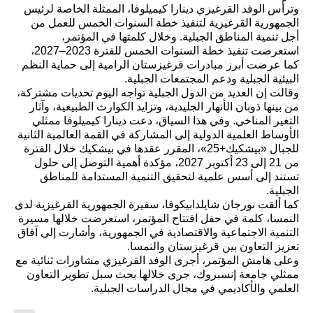
وترأس الوفد القرغيزي دينارا كيميلوفا، الممثلة الخاصة لرئيس
الجمهورية القرغيزية لتنفيذ خطة السنوات الخمس للعمل من
أجل تنمية المناطق الجبلية. وخلال كلمتها في المؤتمر،
استعرضت تنفيذ خطة السنوات الخمس للفترة 2023–2027،
كما عرضت أبرز مبادرات قرغيزستان الرامية إلى حماية النظم
البيئية الجبلية ودعم المجتمعات الجبلية.
وقالت إن العديد من الدول الجبلية تواجه اليوم تحديات مشتركة،
من بينها ذوبان الأنهار الجليدية، وتزايد الكوارث الطبيعية، وآثار
التغير المناخي. وفي هذا السياق، دعت دينارا كيميلوفا ممثلي
الأوساط العلمية الدولية إلى المشاركة في القمة العالمية الثانية
للجبال «بيشكيك+25»، المقرر عقدها في بيشكيك خلال الفترة
من 21 إلى 23 أكتوبر 2027، مؤكدة أهمية التوصل إلى حلول
تستند إلى أسس علمية لتحقيق التنمية المستدامة للمناطق
الجبلية.
كما ألقت نورجان شايلدابيكوفا، سفيرة الجمهورية القرغيزية لدى
النمسا، كلمة في حفل افتتاح المؤتمر، استعرضت خلالها مسيرة
التنمية الاجتماعية والاقتصادية في الجمهورية، وأشارت إلى آفاق
تعزيز التعاون بين قرغيزستان والنمسا.
وعلى هامش المؤتمر، أجرى الوفد القرغيزي مشاورات ثنائية مع
ممثلي جامعة إنسبروك، جرى خلالها بحث سبل تطوير التعاون
العلمي والأكاديمي في مجال الدراسات الجبلية.