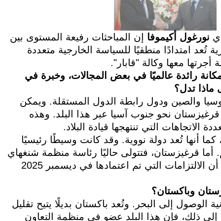
دي
نورغول أكيموفا
إن المباحثات رفيعة المستوى بين
 تُعد امتدادًا منطقيًا للسياسة الخارجية متعددة
 أجرتها معها وكالة "قابار".
انة رائدة عالميًا في بعض المجالات، وخبرة في
 ماذا تدل؟
وسيا والصين ودول رابطة الدول المستقلة. ويمكن
 قرغيزستان نحو جنوب آسيا عبر هذا البلد. وهذه
دة الاتجاهات التي تنتهجها قيادة البلاد.
أنها تُعد دولة نووية. وقد كانت وسيطًا رئيسيًا
 أما قرغيزستان، فتتولى حاليًا رئاسة منظمة شنغهاي
للتعاون وتولي أهمية كبيرة لدورها السياسي. وأعتقد أن الالتزامات التي تم اعتمادها في ديسمبر 2025
زستان وباكستان؟
الوصول إلى البحر. وتُعد باكستان بديلًا يتيح تقليل
 إلى ذلك، فإن هذا البلد عضو في منظمة التعاون