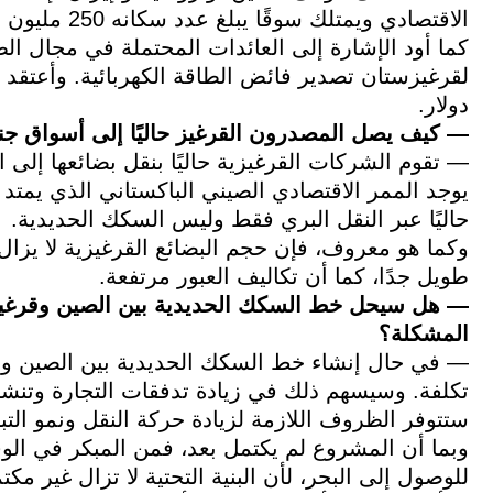
الاقتصادي ويمتلك سوقًا يبلغ عدد سكانه 250 مليون نسمة. وهذا التعاون يصب في مصلحتنا.
كما أود الإشارة إلى العائدات المحتملة في مجال ا
دولار.
— كيف يصل المصدرون القرغيز حاليًا إلى أسواق جن
— تقوم الشركات القرغيزية حاليًا بنقل بضائعها إلى ا
يوجد الممر الاقتصادي الصيني الباكستاني الذي يمتد
حاليًا عبر النقل البري فقط وليس السكك الحديدية.
وكما هو معروف، فإن حجم البضائع القرغيزية لا يزال
طويل جدًا، كما أن تكاليف العبور مرتفعة.
— هل سيحل خط السكك الحديدية بين الصين وقرغيزست
المشكلة؟
— في حال إنشاء خط السكك الحديدية بين الصين وقر
تكلفة. وسيسهم ذلك في زيادة تدفقات التجارة وتنشي
ستتوفر الظروف اللازمة لزيادة حركة النقل ونمو التبا
وبما أن المشروع لم يكتمل بعد، فمن المبكر في ال
للوصول إلى البحر، لأن البنية التحتية لا تزال غير مكت