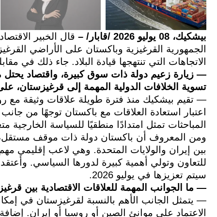
بيشكيك، 08 يوليو 2026 /قابار/ –
قال الخبير الاقتصا
الجمهورية القرغيزية وباكستان على الأراضي القرغيزية
الاتجاهات التي تنتهجها قيادة البلاد. جاء ذلك في مقابلة
— زيارة زعيم دولة ذات سوق كبيرة، واقتصاد يحتل مك
تسوية الخلافات الدولية المهمة إلى قرغيزستان، على
— تقيم بيشكيك منذ فترة طويلة علاقات وثيقة مع ر
اعتبار استعادة العلاقات مع باكستان توجهًا من جانب
المباحثات تمثل امتدادًا منطقيًا للسياسة الخارجية متعد
ومن المعروف أن باكستان دولة ذات موقف مستقل، كما 
بين إيران والولايات المتحدة. وهي لاعب إقليمي مهم.
سيتم تعزيزها في يوليو 2026.
— ما الجوانب المهمة للعلاقات الاقتصادية بين قرغي
— يتمثل الجانب الأهم بالنسبة لقرغيزستان في إمكانية 
الاعتماد على موانئ الصين أو روسيا أو إيران. إضافة