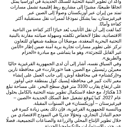
وأكد أن تطوير البنية التحتية للسكك الحديدية في أوراسيا يمثل
اتجاهًا طبيعيًا، مشيرًا إلى مشاريع ربط إقليمية تشمل مسارات
تمتد من إيران عبر أوزبكستان وصولًا إلى الصين عبر
قيرغيزستان، بما يشكل نموذجًا لممرات نقل مستقبلية أكثر
كفاءة وأمانًا.
كما لفت إلى أن نقل الأنابيب يُعد خيارًا أكثر كفاءة من الناحية
الاقتصادية، نظرًا لانخفاض تكلفته وسهولة صيانته مقارنة بالبنية
التحتية البحرية المعقدة، موضحًا أن منظمة شنغهاي للتعاون
تركز على تطوير مسارات تجارية برية آمنة ضمن إطار «الأمن
غير القابل للتجزئة»، وهو ما يتماشى مع مبادرة «الحزام
والطريق».
وفي السياق نفسه، أشار إلى أن لدى الجمهورية القرغيزية حاليًا
معبريْن رئيسييْن مع الصين، هما «تورغارت» في محافظة نارين
و«إركشتام» في محافظة أوش، إلى جانب العمل على إنشاء
معبر ثالث كبير في محافظة إيسيك كول بمنطقة جتي أوغوز
على ارتفاع يقارب 3100 متر فوق سطح البحر، على مساحة تبلغ
13 هكتارًا، مع خطة لاستكمال تطوير بنيته التحتية بالكامل بحلول
عام 2027. كما يُتوقع تشغيل خط السكك الحديدية «الصين –
قيرغيزستان – أوزبكستان» في السنوات المقبلة.
وبالنسبة للجمهورية القرغيزية، فإن ذلك يعني زيادة كبيرة في
حجم التبادل التجاري، وتحوّلًا جذريًا في النموذج الاقتصادي من
خلال تطوير الإنتاج المحلي والزراعة والصناعات التجميعية، فضلًا
عن جذب الاستثمارات والتكنولوجيا الحديثة.