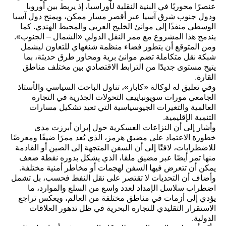
عنصرًا محوريًا في البنية النقلية لأوراسيا، إذ يربط بين أوروبا
ودول جنوب شرق آسيا عبر أقصر مسار ممكن، ويمنح دول آسيا
الوسطى منفذًا إلى موانئ الخليج العربي والمحيط الهندي. كما
يندمج هذا المشروع مع ممر النقل الدولي «الشمال – الجنوب».
ومن المتوقع أن يتطور فضاء منظمة شنغهاي للتعاون ليشمل
شبكة نقل متكاملة تضم موانئ برية ومحاور طرق حديثة، بما
يتيح مستوى جديدًا من الترابط الاقتصادي بين مختلف مناطق
القارة.
وفي تعليق له لوكالة «كابار»، تناول الباحث السياسي والأستاذ
الجامعي مورات سويونباييف التحولات الجذرية في التجارة
العالمية والتغيرات الجيوسياسية التي تعيد تشكيل مسارات
التنمية الإقليمية.
وأشار إلى أن النزاعات العسكرية حول إيران أبرزت مدى
خطورة الاعتماد على مضيق هرمز، الذي يُعد ممرًا ضيقًا ومعرضًا
للاضطرابات، لافتًا إلى أن السفن المتجهة إلى الصين أو القادمة
منها تمر أيضًا عبر مضيق ملقا، الذي يشكل بدوره نقطة ضعف
يمكن أن تتعرض فيها السفن لهجمات أو مخاطر أمنية مختلفة.
وأضاف أن التحديات لا تقتصر على نقل النفط فحسب، بل تشمل
اضطراب سلاسل الإمداد لعدد واسع من السلع والموارد، ما
يؤدي إلى أزمات في مناطق مختلفة من العالم، ويعكس تراجع
الاستقرار التقليدي للتجارة البحرية في ظل تدهور العلاقات
الدولية.