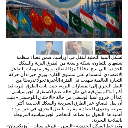
تشكل البنية التحتية للنقل في أوراسيا، ضمن فضاء منظمة
شنغهاي للتعاون، شبكة واسعة من الطرق البرية والسكك
الحديدية التي تتيح تدفقًا كبيرًا للبضائع، وتوفر مقومات للتفاعل
الاقتصادي المستدام على مستوى القارة. ويرى خبراء أن حركة
التجارة العالمية شهدت في الفترة الأخيرة تحولًا تدريجيًا من
النقل البحري إلى المسارات البرية، حيث باتت الطرق البرية تُعد
أكثر أمانًا وموثوقية في ظل حالة عدم الاستقرار الجيوسياسي.
كما أن خروج آسيا الوسطى من حالة «الاختناق اللوجستي» يثبت
أن نقل البضائع عبر الطرق السريعة والسكك الحديدية أكثر
سرعة وجدوى اقتصادية مقارنة بالنقل البحري، في حين تزداد
أهمية هذا التحول مع تصاعد المخاطر الجيوسياسية المرتبطة
بالملاحة البحرية.
ويُعد خط السكك الحديدية «الصين – قيرغيزستان – أوزبكستان»